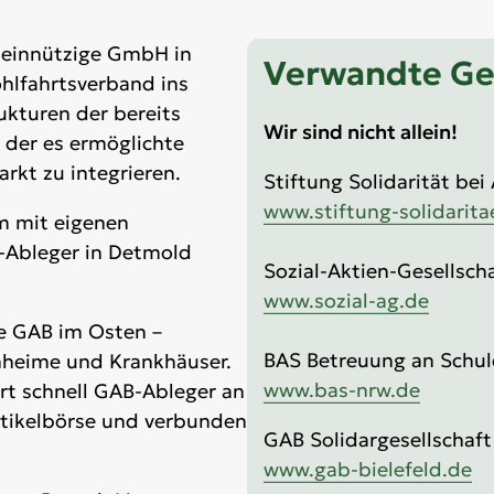
meinnützige GmbH in
Verwandte Ge
ohlfahrtsverband ins
rukturen der bereits
Wir sind nicht allein!
der es ermöglichte
rkt zu integrieren.
Stiftung Solidarität bei
www.stiftung-solidarita
m mit eigenen
-Ableger in Detmold
Sozial-Aktien-Gesellsch
www.sozial-ag.de
ie GAB im Osten –
BAS Betreuung an Sch
nheime und Krankhäuser.
www.bas-nrw.de
rt schnell GAB-Ableger an
rtikelbörse und verbunden
GAB Solidargesellschaf
www.gab-bielefeld.de