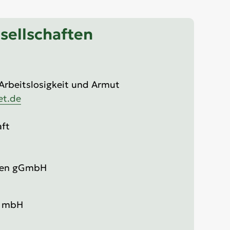
sellschaften
 Arbeitslosigkeit und Armut
et.de
aft
ulen gGmbH
t mbH