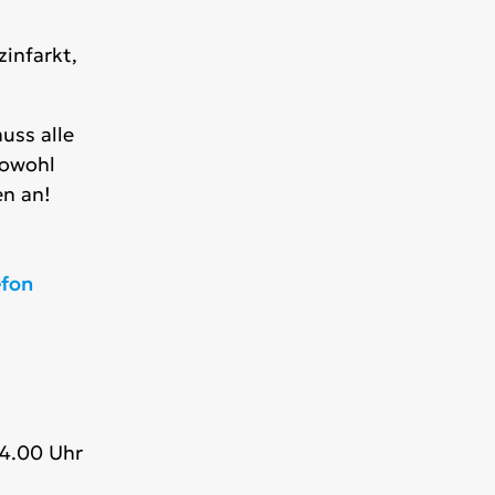
infarkt,
uss alle
sowohl
n an!
efon
14.00 Uhr