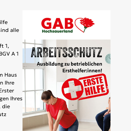
ilfe
ind alle
t 1,
 BGV A 1
em Haus
n Ihre
Erster
gen Ihres
 die
utz