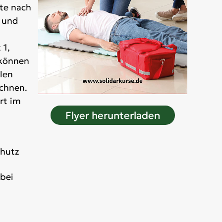
lte nach
 und
 1,
können
len
echnen.
rt im
Flyer herunterladen
chutz
bei